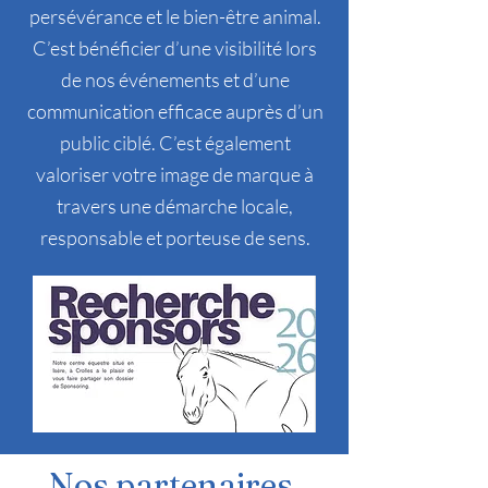
persévérance et le bien-être animal.
C’est bénéficier d’une visibilité lors
de nos événements et d’une
communication efficace auprès d’un
public ciblé. C’est également
valoriser votre image de marque à
travers une démarche locale,
responsable et porteuse de sens.
Nos partenaires