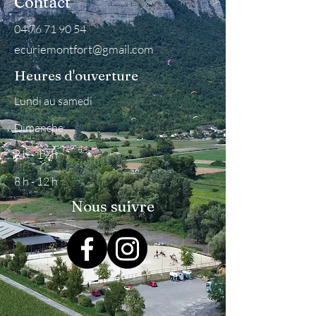
Contact
04 76 71 90 54
ecuriemontfort@gmail.com
Heures d'ouverture
Lundi
au
samedi
Dimanche
8 h - 19 h
8 h - 12 h
Nous suivre